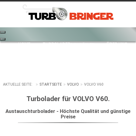
HOME
TURBOLADER
ÜBER UNS
PKW WÄHLEN
PREISE
REPARATUR
KAUFABWICKLUNG
VERSANDKOSTEN
KONTAKT
AKTUELLE SEITE:
STARTSEITE
VOLVO
VOLVO V60
Turbolader für VOLVO V60.
Austauschturbolader - Höchste Qualität und günstige
Preise