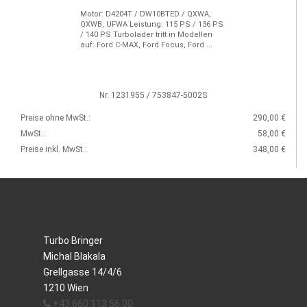
Motor: D4204T / DW10BTED / QXWA,
QXWB, UFWA Leistung: 115 PS / 136 PS
/ 140 PS Turbolader tritt in Modellen
auf: Ford C-MAX, Ford Focus, Ford ...
Nr. 1231955 / 753847-5002S
Preise ohne MwSt.:
290,00 €
MwSt.:
58,00 €
Preise inkl. MwSt.:
348,00 €
Turbo Bringer
Michal Blakala
Grellgasse 14/4/6
1210 Wien
+43 660 113 56 00