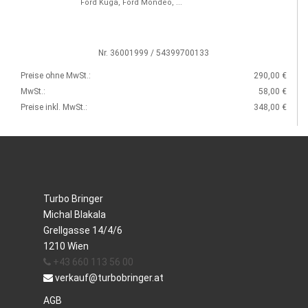
Ford Kuga, Ford Mondeo, ...
Nr. 36001999 / 54399700133
Preise ohne MwSt.:
290,00 €
MwSt.:
58,00 €
Preise inkl. MwSt.:
348,00 €
Turbo Bringer
Michal Blakala
Grellgasse 14/4/6
1210 Wien
+43 660 113 56 00
verkauf@turbobringer.at
AGB