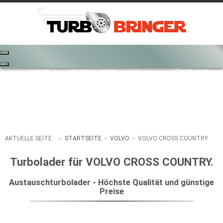
HOME
TURBOLADER
ÜBER UNS
PKW WÄHLEN
PREISE
REPARATUR
KAUFABWICKLUNG
VERSANDKOSTEN
KONTAKT
AKTUELLE SEITE:
STARTSEITE
VOLVO
VOLVO CROSS COUNTRY
Turbolader für VOLVO CROSS COUNTRY.
Austauschturbolader - Höchste Qualität und günstige
Preise