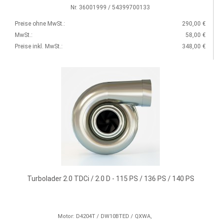
Nr. 36001999 / 54399700133
Preise ohne MwSt.:
290,00 €
MwSt.:
58,00 €
Preise inkl. MwSt.:
348,00 €
Turbolader 2.0 TDCi / 2.0 D - 115 PS / 136 PS / 140 PS
Motor: D4204T / DW10BTED / QXWA,