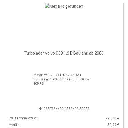
Turbolader Volvo C30 1.6 D Baujahr: ab 2006
Motor: W16 / DV6TED4 / D4164T
Hubraum: 1560 ccm Leistung: 80 Kw -
109 PS
Nr. 9650764480 / 753420-5002S
Preise ohne MwSt.:
290,00 €
MwSt.:
58,00 €