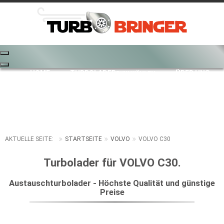
HOME
TURBOLADER
ÜBER UNS
PKW WÄHLEN
PREISE
REPARATUR
KAUFABWICKLUNG
VERSANDKOSTEN
KONTAKT
AKTUELLE SEITE:
STARTSEITE
VOLVO
VOLVO C30
Turbolader für VOLVO C30.
Austauschturbolader - Höchste Qualität und günstige
Preise