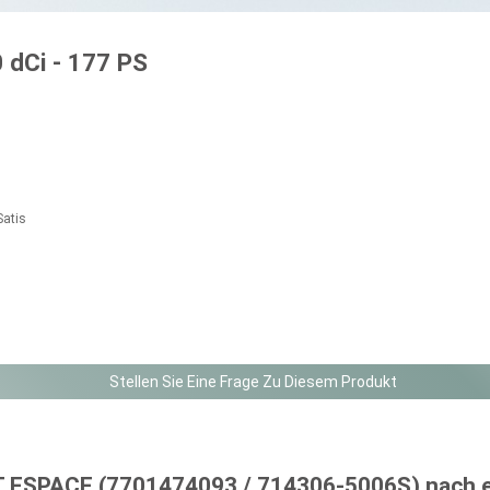
 dCi - 177 PS
Satis
Stellen Sie Eine Frage Zu Diesem Produkt
T ESPACE
(7701474093 / 714306-5006S) nach e