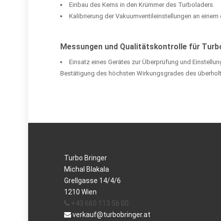
Einbau des Kerns in den Krümmer des Turboladers.
Kalibrierung der Vakuumventileinstellungen an einem
Messungen und Qualitätskontrolle für Turb
Einsatz eines Gerätes zur Überprüfung und Einstellu
Bestätigung des höchsten Wirkungsgrades des überholt
Turbo Bringer
Michal Blakala
Grellgasse 14/4/6
1210 Wien
+43 660 113 56 00
verkauf@turbobringer.at