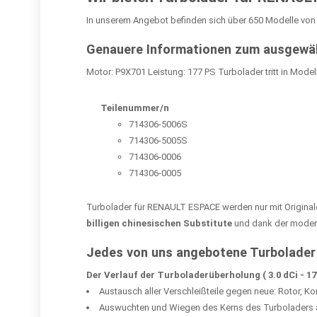
In unserem Angebot befinden sich über 650 Modelle vo
Genauere Informationen zum ausgewähl
Motor: P9X701 Leistung: 177 PS Turbolader tritt in Model
Teilenummer/n
714306-5006S
714306-5005S
714306-0006
714306-0005
Turbolader für RENAULT ESPACE werden nur mit Original
billigen chinesischen Substitute
und dank der moderns
Jedes von uns angebotene Turbolader
Der Verlauf der Turboladerüberholung ( 3.0 dCi - 17
Austausch aller Verschleißteile gegen neue: Rotor, 
Auswuchten und Wiegen des Kerns des Turboladers auf