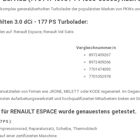
n komplex generalüberholten Turbolader der populärsten Marken von PKWs 
ten 3.0 dCi - 177 PS Turbolader:
len auf: Renault Espace, Renault Vel Satis
Vergleichnummer/n
8972409267
8972409266
7701474093
7701052978
ersatzteilen von Firmen wie JRONE, MELETT oder KODE regeneriert. Im Gegen
ten Aufarbeitungswerkstatt und hochqualifizierten Mitarbeitern bieten wir 
 für RENAULT ESPACE wurde genauestens getestet.
7 PS ):
Kompressionsrad, Reparatursatz, Scheibe, Thermoblech
 einer zertifizierten Maschine.