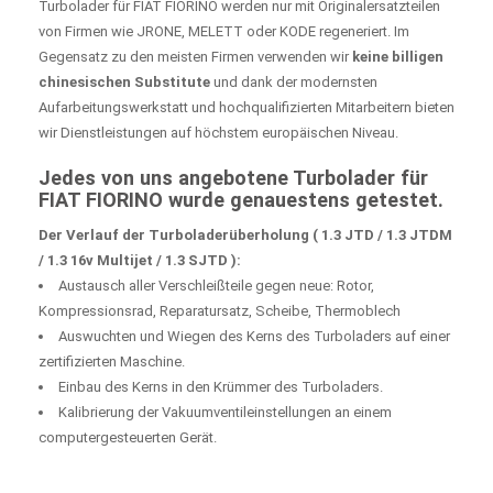
Turbolader für FIAT FIORINO werden nur mit Originalersatzteilen
von Firmen wie JRONE, MELETT oder KODE regeneriert. Im
Gegensatz zu den meisten Firmen verwenden wir
keine billigen
chinesischen Substitute
und dank der modernsten
Aufarbeitungswerkstatt und hochqualifizierten Mitarbeitern bieten
wir Dienstleistungen auf höchstem europäischen Niveau.
Jedes von uns angebotene Turbolader für
FIAT FIORINO wurde genauestens getestet.
Der Verlauf der Turboladerüberholung ( 1.3 JTD / 1.3 JTDM
/ 1.3 16v Multijet / 1.3 SJTD ):
Austausch aller Verschleißteile gegen neue: Rotor,
Kompressionsrad, Reparatursatz, Scheibe, Thermoblech
Auswuchten und Wiegen des Kerns des Turboladers auf einer
zertifizierten Maschine.
Einbau des Kerns in den Krümmer des Turboladers.
Kalibrierung der Vakuumventileinstellungen an einem
computergesteuerten Gerät.