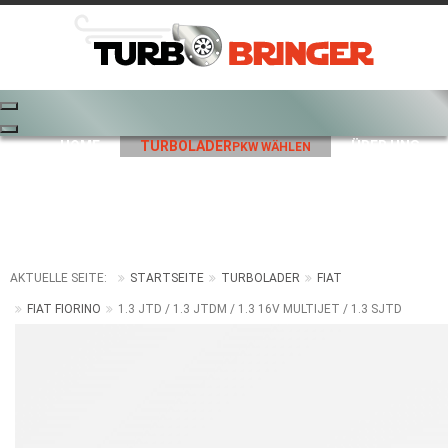
HOME
TURBOLADER
ÜBER UNS
PKW WÄHLEN
PREISE
REPARATUR
KAUFABWICKLUNG
VERSANDKOSTEN
KONTAKT
AKTUELLE SEITE:
STARTSEITE
TURBOLADER
FIAT
FIAT FIORINO
1.3 JTD / 1.3 JTDM / 1.3 16V MULTIJET / 1.3 SJTD